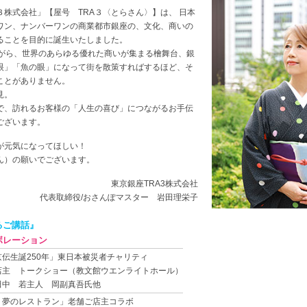
３株式会社」【屋号 TRA３〈とらさん〉】は、 日本
ワン、ナンバーワンの商業都市銀座の、文化、商いの
ることを目的に誕生いたしました。
ながら、世界のあらゆる優れた商いが集まる檜舞台、銀
眼」「魚の眼」になって街を散策すればするほど、そ
ことがありません。
見。
で、訪れるお客様の「人生の喜び」につながるお手伝
ございます。
が元気になってほしい！
さん）の願いでございます。
東京銀座TRA3株式会社
代表取締役/おさんぽマスター 岩田理栄子
るご講話』
ボレーション
京伝生誕250年」東日本被災者チャリティ
店主 トークショー（教文館ウエンライトホール）
田中 若主人 岡副真吾氏他
 夢のレストラン」老舗ご店主コラボ