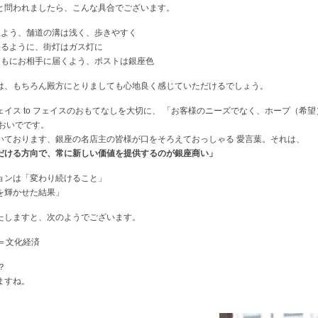
と問われましたら、こんな具合でございます。
ぬよう、舗道の溝は浅く、歩きやすく
映るように、街灯はガス灯に
ともにお相手に届くよう、ポストは銀座色
は、もちろん殿方にとりましても心地良く感じていただけるでしょう。
イス to フェイスのおもてなしを大切に、 「お客様のニーズでなく、ホープ（希
ておいでです。
いております、銀座の名店主の皆様が口をそろえておっしゃる 愛言葉。それは、
だける方向で、常に新しい価値を提供するのが銀座商い」
ョンは「変わり続けること」
を輝かせた結果」
たしますと、次のようでございます。
＝文化経済
？
ますね。