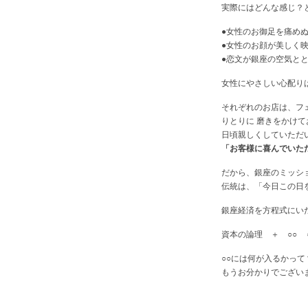
実際にはどんな感じ？
●女性のお御足を痛め
●女性のお顔が美しく
●恋文が銀座の空気と
女性にやさしい心配り
それぞれのお店は、フェ
りとりに 磨きをかけ
日頃親しくしていただ
「お客様に喜んでいた
だから、銀座のミッシ
伝統は、「今日この日
銀座経済を方程式にい
資本の論理 ＋ ○○ 
○○には何が入るかって
もうお分かりでござい