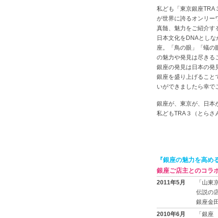
私ども「東京銀座TRA
が世界に誇るオンリー
真髄、魅力をご紹介す
日本文化をDNAとし
座。「鳥の眼」「蟻の
の魅力や発見は尽きる
銀座の発見は日本の発
銀座を盛り上げること
いができましたら幸で
銀座が、東京が、日本
私どもTRA３（とら
『銀座の魅力を高め
銀座ご店主とのコラ
2011年5月
「山東
伝説の
銀座金
2010年6月
「銀座